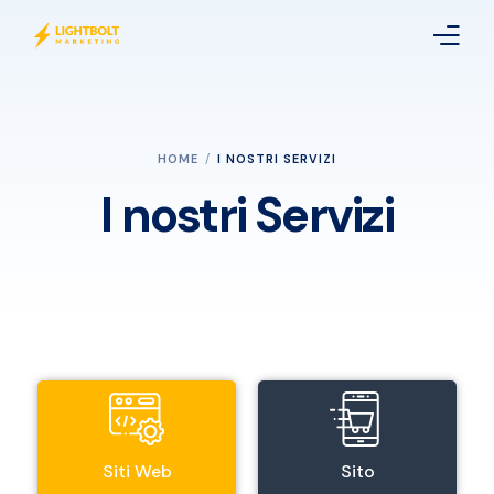
Home
HOME
I NOSTRI SERVIZI
Riguardo a noi
I nostri Servizi
I nostri Servizi
Portafoglio
Contatti
CHIAMACI ORA
Siti Web
Sito