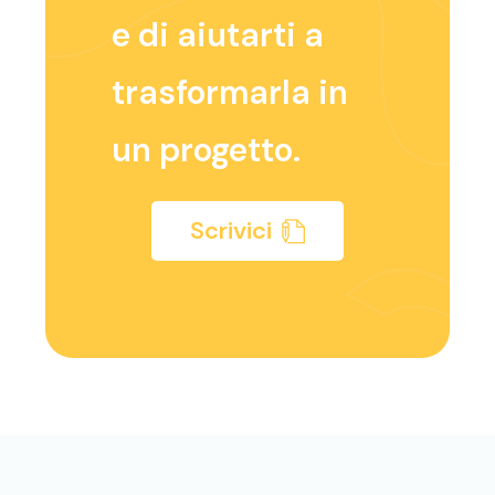
e di aiutarti a
trasformarla in
un progetto.
Scrivici